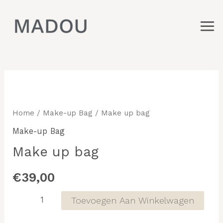
Ga
Mai
naar
Men
de
inhoud
Make
up
bag
Home
/
Make-up Bag
/ Make up bag
aantal
Make-up Bag
Make up bag
€
39,00
Toevoegen Aan Winkelwagen