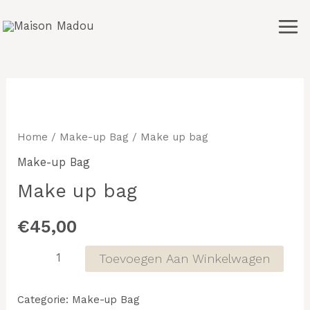
Ga
Mai
naar
Men
de
inhoud
Make
up
bag
Home
/
Make-up Bag
/ Make up bag
aantal
Make-up Bag
Make up bag
€
45,00
Toevoegen Aan Winkelwagen
Categorie:
Make-up Bag