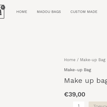
HOME
MADOU BAGS
CUSTOM MADE
Make
Home
/
Make-up Bag
up
Make-up Bag
bag
Make up ba
aantal
€
39,00
Toevo