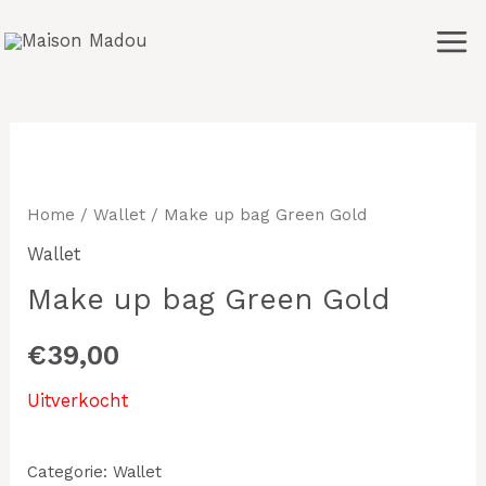
Ga
Mai
naar
Men
de
inhoud
Home
/
Wallet
/ Make up bag Green Gold
Wallet
Make up bag Green Gold
€
39,00
Uitverkocht
Categorie:
Wallet