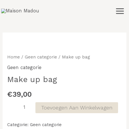
Ga
Mai
naar
Men
de
inhoud
Make
up
bag
Home
/
Geen categorie
/ Make up bag
aantal
Geen categorie
Make up bag
€
39,00
Toevoegen Aan Winkelwagen
Categorie:
Geen categorie